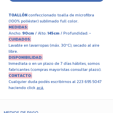
TOALLÓN
confeccionado toalla de microfibra
(100% poliéster) sublimado full color.
MEDIDAS:
Ancho:
90cm
/ Alto:
145cm
/ Profundidad: -
CUIDADOS:
Lavable en lavarropas (máx. 30ºC), secado al aire
libre.
DISPONIBILIDAD:
Inmediata o en un plazo de 7 días hábiles, somos
fabricantes (compras mayoristas consultar plazo).
CONTACTO:
Cualquier duda podés escribirnos al 223 695 5047
haciendo click
acá
.
MEDIOS DE PAGO