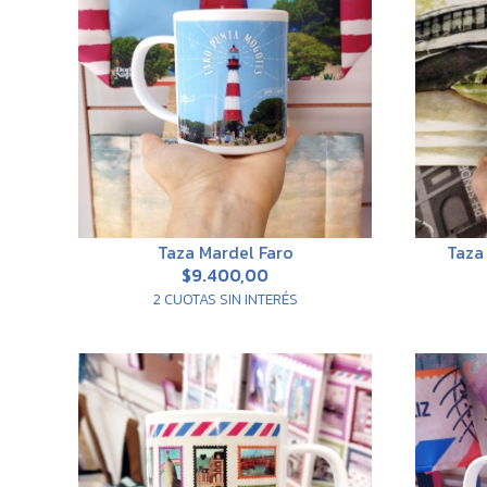
Taza Mardel Faro
Taza
$9.400,00
2 CUOTAS SIN INTERÉS