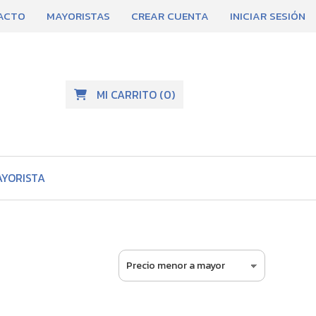
ACTO
MAYORISTAS
CREAR CUENTA
INICIAR SESIÓN
MI CARRITO
(
0
)
AYORISTA