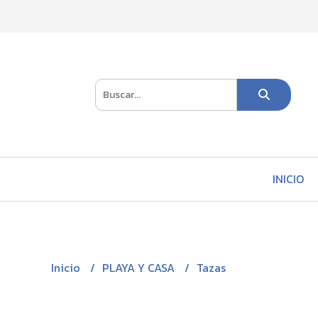
INICIO
Inicio
PLAYA Y CASA
Tazas