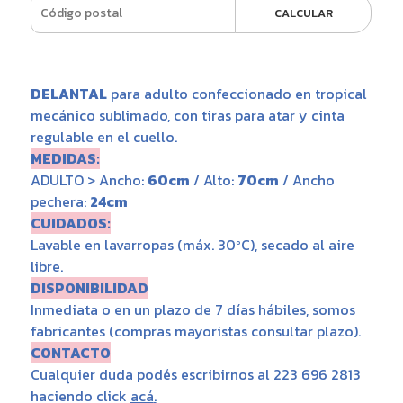
CALCULAR
DELANTAL
para adulto confeccionado en tropical
mecánico sublimado, con tiras para atar y cinta
regulable en el cuello.
MEDIDAS:
ADULTO > Ancho:
60cm
/ Alto:
70cm
/ Ancho
pechera:
24cm
CUIDADOS:
Lavable en lavarropas (máx. 30ºC), secado al aire
libre.
DISPONIBILIDAD
Inmediata o en un plazo de 7 días hábiles, somos
fabricantes (compras mayoristas consultar plazo).
CONTACTO
Cualquier duda podés escribirnos al 223 696 2813
haciendo click
acá
.