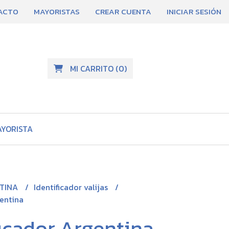
ACTO
MAYORISTAS
CREAR CUENTA
INICIAR SESIÓN
MI CARRITO
(
0
)
AYORISTA
TINA
Identificador valijas
gentina
ficador Argentina