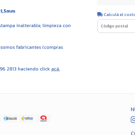
:
1,5mm
Calculá el cost
estampa inalterable,
limpieza con
, somos fabricantes (compras
696 2813 haciendo click
acá
.
N
C