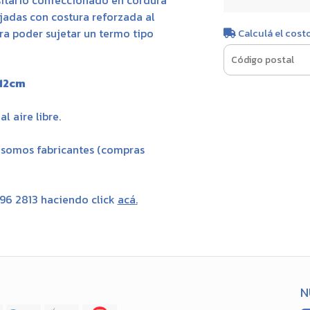
itario confeccionado en cordura
jadas con costura reforzada al
ra poder sujetar un termo tipo
Calculá el cost
12cm
l aire libre.
, somos fabricantes (compras
696 2813 haciendo click
acá
.
N