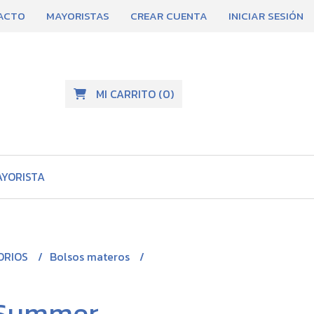
ACTO
MAYORISTAS
CREAR CUENTA
INICIAR SESIÓN
MI CARRITO
(
0
)
AYORISTA
ORIOS
Bolsos materos
 Summer