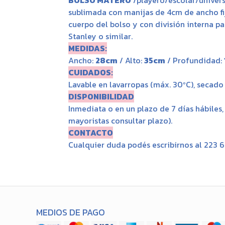
BOLSO MATERO
/playero/escolar/univers
sublimada con manijas de 4cm de ancho fi
cuerpo del bolso y con división interna pa
Stanley o similar.
MEDIDAS:
Ancho:
28cm
/ Alto:
35cm
/ Profundidad:
CUIDADOS:
Lavable en lavarropas (máx. 30ºC), secado a
DISPONIBILIDAD
Inmediata o en un plazo de 7 días hábiles
mayoristas consultar plazo).
CONTACTO
Cualquier duda podés escribirnos al 223 
MEDIOS DE PAGO