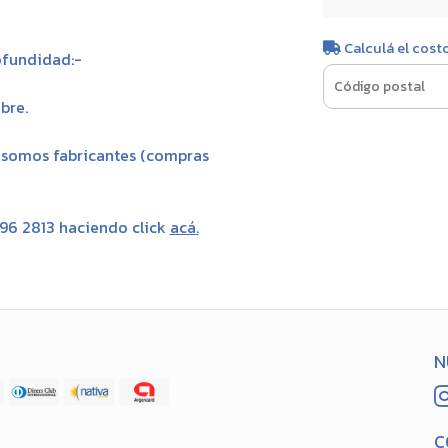
Calculá el cost
ofundidad:-
bre.
, somos fabricantes (compras
696 2813 haciendo click
acá
.
N
C