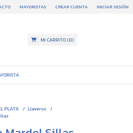
ACTO
MAYORISTAS
CREAR CUENTA
INICIAR SESIÓN
MI CARRITO
(
0
)
AYORISTA
EL PLATA
Llaveros
llas
 Mardel Sillas