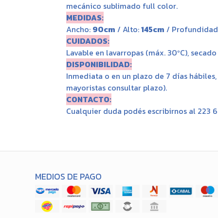
mecánico sublimado full color.
MEDIDAS:
Ancho:
90cm
/ Alto:
145cm
/ Profundidad:
CUIDADOS:
Lavable en lavarropas (máx. 30ºC), secado a
DISPONIBILIDAD:
Inmediata o en un plazo de 7 días hábiles
mayoristas consultar plazo).
CONTACTO:
Cualquier duda podés escribirnos al 223 
MEDIOS DE PAGO