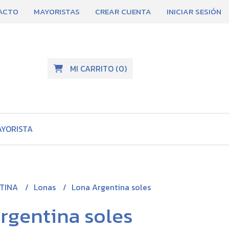
ACTO
MAYORISTAS
CREAR CUENTA
INICIAR SESIÓN
MI CARRITO
(
0
)
AYORISTA
TINA
Lonas
Lona Argentina soles
rgentina soles