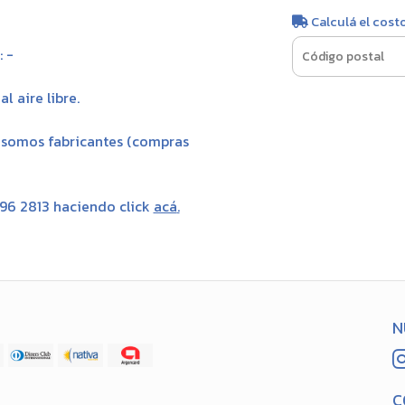
Calculá el cost
 -
l aire libre.
, somos fabricantes (compras
696 2813 haciendo click
acá
.
N
C